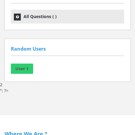
All Questions (
)
Random Users
User 1
2
"; ?>
Where We Are ?